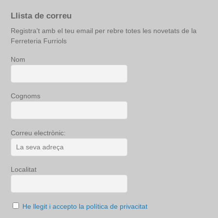
Llista de correu
Registra't amb el teu email per rebre totes les novetats de la
Ferreteria Furriols
Nom
Cognoms
Correu electrònic:
Localitat
He llegit i accepto la política de privacitat