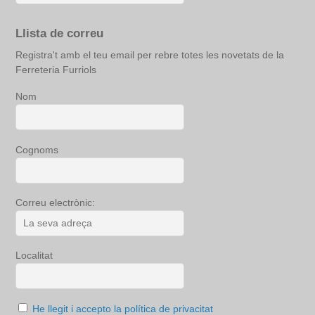
Llista de correu
Registra't amb el teu email per rebre totes les novetats de la
Ferreteria Furriols
Nom
Cognoms
Correu electrònic:
Localitat
He llegit i accepto la política de privacitat