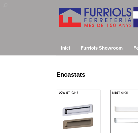
Inici
Furriols Showroom
Fe
Encastats