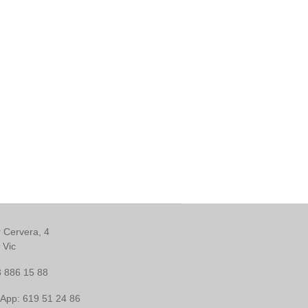
 Cervera, 4
 Vic
3 886 15 88
App: 619 51 24 86