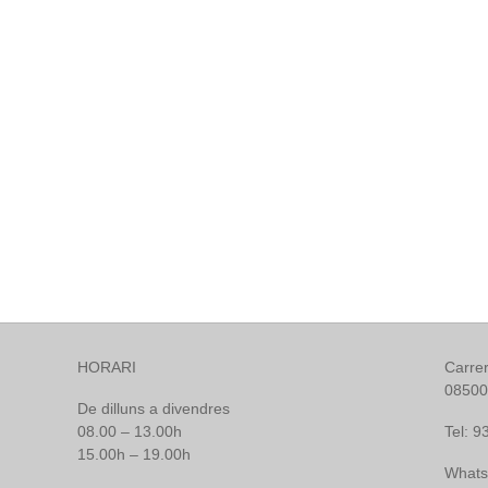
HORARI
Carrer
08500
De dilluns a divendres
08.00 – 13.00h
Tel: 9
15.00h – 19.00h
Whats