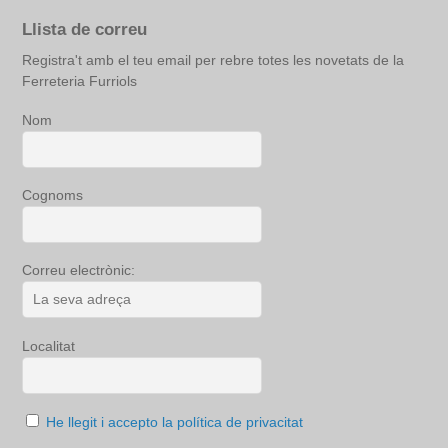
Llista de correu
Registra't amb el teu email per rebre totes les novetats de la
Ferreteria Furriols
Nom
Cognoms
Correu electrònic:
Localitat
He llegit i accepto la política de privacitat