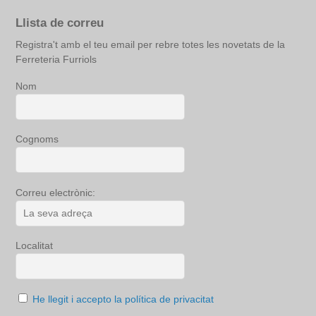
Llista de correu
Registra't amb el teu email per rebre totes les novetats de la
Ferreteria Furriols
Nom
Cognoms
Correu electrònic:
Localitat
He llegit i accepto la política de privacitat