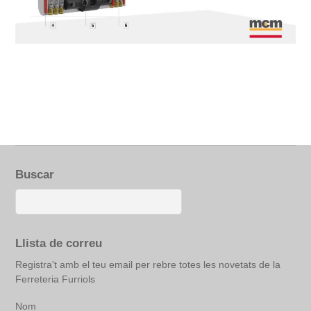
Buscar
Llista de correu
Registra't amb el teu email per rebre totes les novetats de la
Ferreteria Furriols
Nom